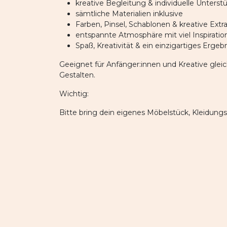
kreative Begleitung & individuelle Unters
sämtliche Materialien inklusive
Farben, Pinsel, Schablonen & kreative Extra
entspannte Atmosphäre mit viel Inspiratio
Spaß, Kreativität & ein einzigartiges Erg
Geeignet für Anfänger:innen und Kreative glei
Gestalten.
Wichtig:
Bitte bring dein eigenes Möbelstück, Kleidung
Ob Jacke, Sessel, Nachttisch oder Dekoobjekt – f
Mach aus Alt dein neues Lieblingsstück ✨
Mach d
auf regis