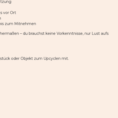
tützung
s vor Ort
n
ebnis zum Mitnehmen
chermaßen – du brauchst keine Vorkenntnisse, nur Lust aufs
sstück oder Objekt zum Upcyclen mit.
ast alles ist möglich.
ich selbst zum Funkstar.
trieren gehen und los gehts ;-)