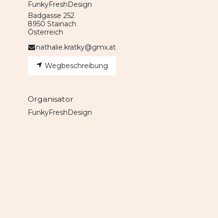
FunkyFreshDesign
Badgasse 252
8950 Stainach
Österreich
nathalie.kratky@gmx.at
Wegbeschreibung
Organisator
FunkyFreshDesign
nathalie.kratky@gmx.at
Teilen
Finden Sie heraus, was über diese
Veranstaltung gesagt wird und
beteiligen Sie sich am Gespräch.