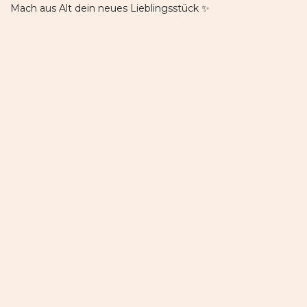
Mach aus Alt dein neues Lieblingsstück ✨
Mach dich selbst zum Funkstar.
auf registrieren gehen und los gehts ;-)
Veranstaltungsinfos
Standort
FunkyFreshDesign
Badgasse 252
8950 Stainach
Österreich
nathalie.kratky@gmx.at
Wegbeschreibung