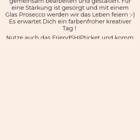
gemeinsam bearbeiten und gestalten. Für
eine Stärkung ist gesorgt und mit einem
Glas Prosecco werden wir das Leben feiern :-)
Es erwartet Dich ein farbenfroher kreativer
Tag !
Nütze auch das FriendSHIPticket und komm
mit Deiner Freundin/Freund zum
ermässigten Preis! Für die jungen Künstler
die mit ihrer Mama oder Papa teilnehmen
wollen wähle den YoungStar-Tarif zum
specialprice 💕 Teilnehmerzahl auf
4 Personen begrenzt!
auf registrieren gehen und los gehts ;-)
Veranstaltungsinfos
Standort
FunkyFreshDesign