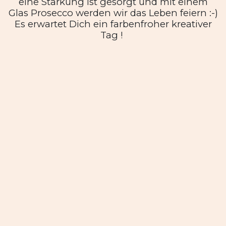
eine Stärkung ist gesorgt und mit einem
Glas Prosecco werden wir das Leben feiern :-)
Es erwartet Dich ein farbenfroher kreativer
Tag !
Nütze auch das FriendSHIPticket und komm
mit Deiner Freundin/Freund zum
ermässigten Preis! Für die jungen Künstler
die mit ihrer Mama oder Papa teilnehmen
wollen wähle den YoungStar-Tarif zum
specialprice 💕 Teilnehmerzahl auf
3 Personen begrenzt!
Veranstaltungsinfos
Standort
FunkyFreshDesign
Badgasse 252
8950 Stainach
Österreich