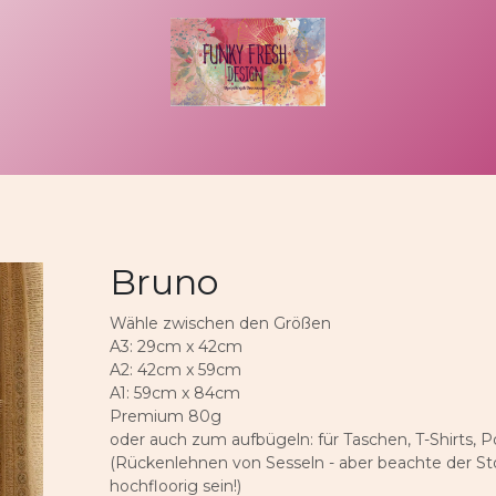
uftragsarbeit
That´s me
Kontakt
Rechtliches
Bruno
Wähle zwischen den Größen
A3: 29cm x 42cm
A2: 42cm x 59cm
A1: 59cm x 84cm
Premium 80g
oder auch zum aufbügeln: für Taschen, T-Shirts, P
(Rückenlehnen von Sesseln - aber beachte der Stof
hochfloorig sein!)