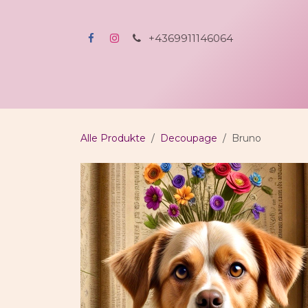
Zum Inhalt springen
+4369911146064
Home
Shop
All-incl-Kreativerlebnis
A
Alle Produkte
Decoupage
Bruno