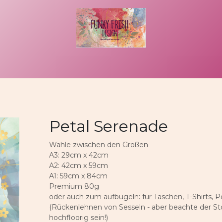
uftragsarbeit
That´s me
Kontakt
Rechtliches
Petal Serenade
Wähle zwischen den Größen
A3: 29cm x 42cm
A2: 42cm x 59cm
A1: 59cm x 84cm
Premium 80g
oder auch zum aufbügeln: für Taschen, T-Shirts, P
(Rückenlehnen von Sesseln - aber beachte der Stof
hochfloorig sein!)