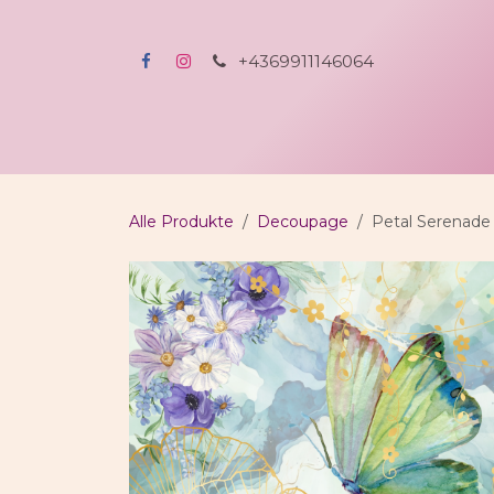
Zum Inhalt springen
+4369911146064
Home
Shop
All-incl-Kreativerlebnis
A
Alle Produkte
Decoupage
Petal Serenade