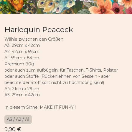
Harlequin Peacock
Wähle zwischen den Größen
A3: 29cm x 42cm
A2: 42cm x 59cm
A1: 59cm x 84cm
Premium 80g
oder auch zum aufbügeln: für Taschen, T-Shirts, Polster
oder auch Stoffe (Rückenlehnen von Sesseln - aber
beachte der Stoff sollt nicht zu hochfloorig sein!)
A4: 21cm x 29cm
A3: 29cm x 42cm
In diesem Sinne: MAKE IT FUNKY !
A3 / A2 / A1
9,90
€