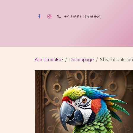
Zum Inhalt springen
+4369911146064
Home
Shop
All-incl-Kreativerlebnis
A
Alle Produkte
Decoupage
SteamFunk Jo