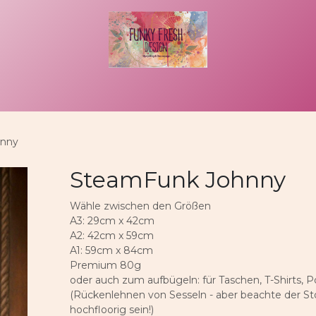
uftragsarbeit
That´s me
Kontakt
Rechtliches
hnny
SteamFunk Johnny
Wähle zwischen den Größen
A3: 29cm x 42cm
A2: 42cm x 59cm
A1: 59cm x 84cm
Premium 80g
oder auch zum aufbügeln: für Taschen, T-Shirts, P
(Rückenlehnen von Sesseln - aber beachte der Stof
hochfloorig sein!)