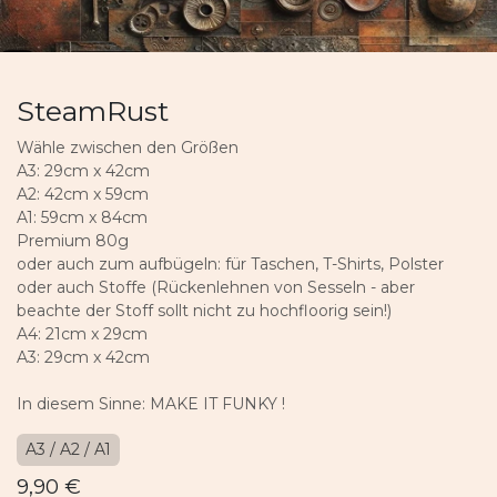
SteamRust
Wähle zwischen den Größen
A3: 29cm x 42cm
A2: 42cm x 59cm
A1: 59cm x 84cm
Premium 80g
oder auch zum aufbügeln: für Taschen, T-Shirts, Polster
oder auch Stoffe (Rückenlehnen von Sesseln - aber
beachte der Stoff sollt nicht zu hochfloorig sein!)
A4: 21cm x 29cm
A3: 29cm x 42cm
In diesem Sinne: MAKE IT FUNKY !
A3 / A2 / A1
9,90
€