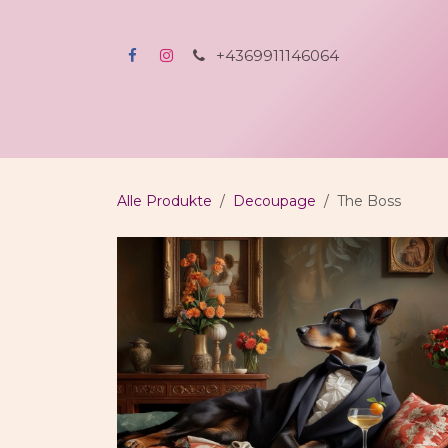
Zum Inhalt springen
+4369911146064
Home
Shop
All-incl-Kreativerlebnis
A
Alle Produkte
Decoupage
The Boss