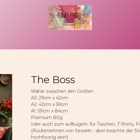
uftragsarbeit
That´s me
Kontakt
Rechtliches
The Boss
Wähle zwischen den Größen
A3: 29cm x 42cm
A2: 42cm x 59cm
A1: 59cm x 84cm
Premium 80g
oder auch zum aufbügeln: für Taschen, T-Shirts, P
(Rückenlehnen von Sesseln - aber beachte der Stof
hochfloorig sein!)