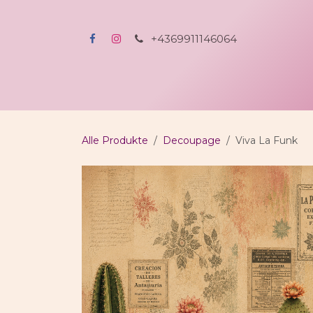
Zum Inhalt springen
+4369911146064
Home
Shop
All-incl-Kreativerlebnis
A
Alle Produkte
Decoupage
Viva La Funk