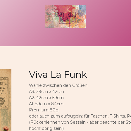
uftragsarbeit
That´s me
Kontakt
Rechtliches
Viva La Funk
Wähle zwischen den Größen
A3: 29cm x 42cm
A2: 42cm x 59cm
A1: 59cm x 84cm
Premium 80g
oder auch zum aufbügeln: für Taschen, T-Shirts, P
(Rückenlehnen von Sesseln - aber beachte der Stof
hochfloorig sein!)